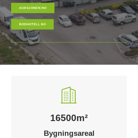
AUKSJONEN.NO
BODHOTELL.NO
16500
m²
Bygningsareal