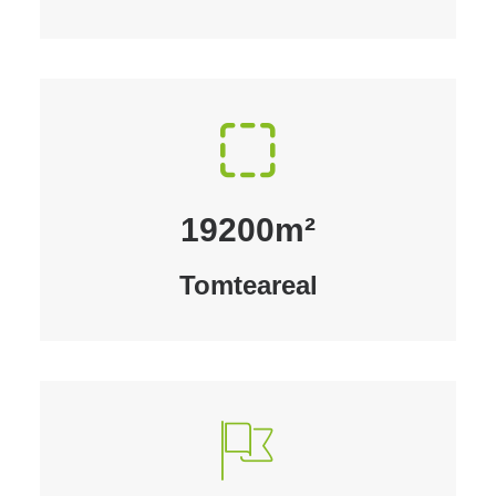
19200
m²
Tomteareal