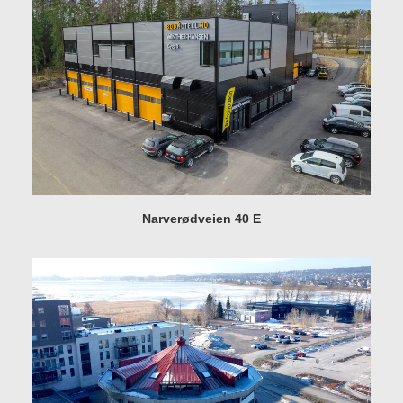
Narverødveien 40 E