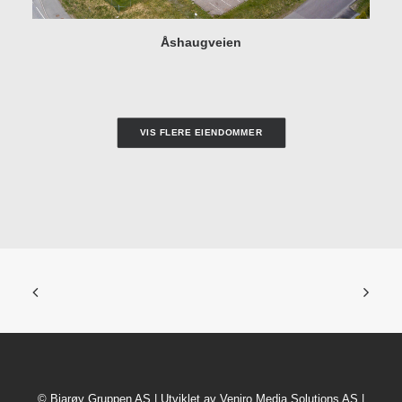
Åshaugveien
VIS FLERE EIENDOMMER
© Bjarøy Gruppen AS | Utviklet av
Veniro Media Solutions AS
|